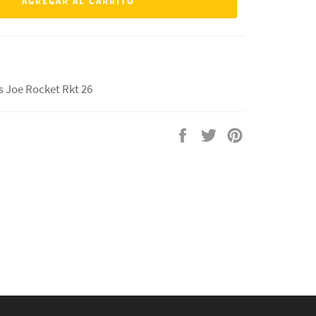
AGREGAR AL CARRITO
 Joe Rocket Rkt 26
Compartir
Tuitear
Pinear
en
en
en
Facebook
Twitter
Pinterest