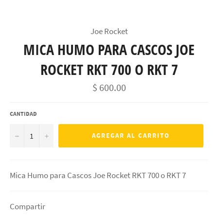
Joe Rocket
MICA HUMO PARA CASCOS JOE
ROCKET RKT 700 O RKT 7
Precio
$ 600.00
habitual
CANTIDAD
−
+
AGREGAR AL CARRITO
Mica Humo para Cascos Joe Rocket RKT 700 o RKT 7
Compartir